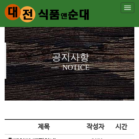
T
o
g
g
l
공지사항
e
n
NOTICE
a
v
i
g
a
t
제목
작성자
시간
i