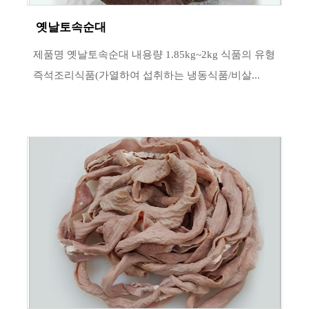
옛날토속순대
제품명 옛날토속순대 내용량 1.85kg~2kg 식품의 유형
즉석조리식품(가열하여 섭취하는 냉동식품/비살...