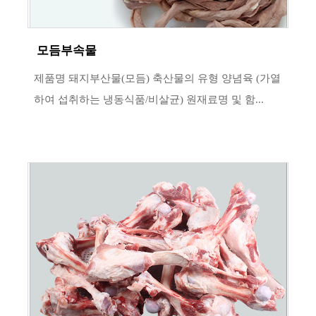
모듬부속물
제품명 돼지부산물(모듬) 축산물의 유형 양념육 (가열
하여 섭취하는 냉동식품/비살균) 원재료명 및 함...