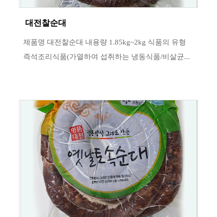
대전찰순대
제품명 대전찰순대 내용량 1.85kg~2kg 식품의 유형
즉석조리식품(가열하여 섭취하는 냉동식품/비살균...