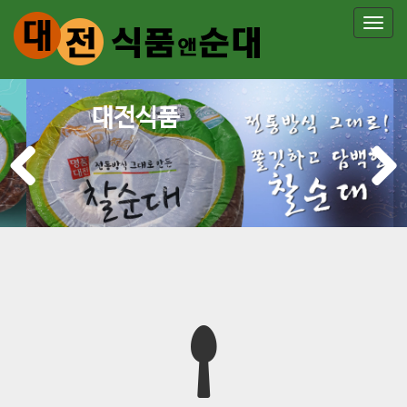
T
o
g
g
대전식품
l
P
e
r
n
e
x
a
v
t
v
i
i
o
g
u
a
s
t
i