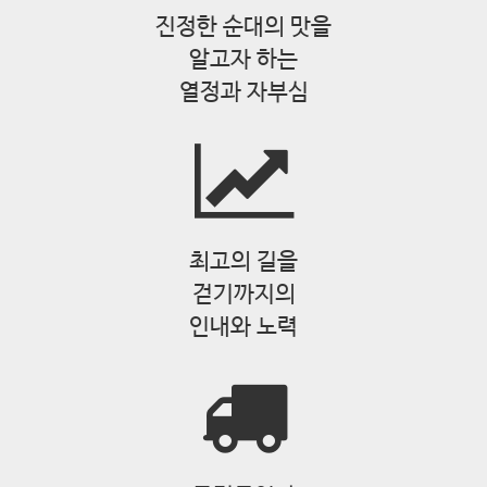
o
진정한 순대의 맛을
n
알고자 하는
열정과 자부심
최고의 길을
걷기까지의
인내와 노력