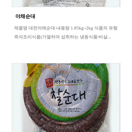
야채순대
제품명 대전야채순대 내용량 1.85kg~2kg 식품의 유형
즉석조리식품(가열하여 섭취하는 냉동식품/비살...